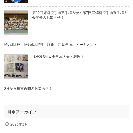
第10回絆杯空手道選手権大会・第7回武煌杯空手道選手権大
会開催のお知らせ！
第9回絆杯・第6回武煌杯 詳細、注意事項、トーナメント
祝令和3年＆全日本大会の報告！
6月から稽古再開のお知らせ！
月別アーカイブ
2026年2月