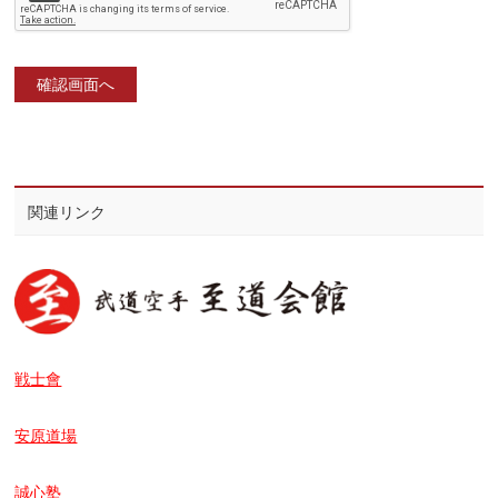
関連リンク
戦士會
安原道場
誠心塾