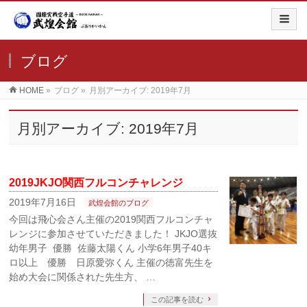
ブログ
HOME
»
ブログ
»
月別アーカイブ: 2019年7月
月別アーカイブ: 2019年7月
2019JKJO関西フルコンチャレンジ
2019年7月16日
武煌会館のブログ
今回は飛心会さん主催の2019関西フルコンチャ
レンジに参加させていただきました！ JKJO選抜
幼年男子 優勝 佐藤太陽くん 小学6年男子40キ
ロ以上 優勝 日原愛弥くん 主催の徳富先生を
始め大会に関係された先生方、 …
この記事を読む