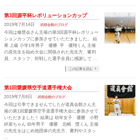
第3回源平杯レボリューションカップ
2019年7月14日
武煌会館のブログ
今回は修慧会さん主催の第3回源平杯レボリュー
ションカップに参加させていただきました。 結
果 上級 小学1年男子 優勝 平 優翔くん 主催
の原先生を始め大会に関係された先生方、審判
員、スタッフ、対戦した選手全員に感謝して …
この記事を読む
第1回愛媛県空手道選手権大会
2019年7月8日
武煌会館のブログ
今回は引率できませんでしたが道真会館さん主
催の第1回愛媛県空手道選手権大会に参加させて
いただきました！ 結果は 幼年女子 優勝 小野
絆菜ちゃん 幼年男子 優勝 北嶋 塁くん 主催
の先生をはじめ他団体の先生方、審判やスタッ
…