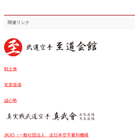
関連リンク
戦士會
安原道場
誠心塾
JKJO（一般社団法人 全日本空手審判機構