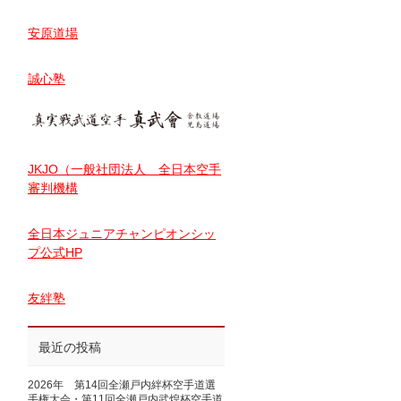
安原道場
誠心塾
JKJO（一般社団法人 全日本空手
審判機構
全日本ジュニアチャンピオンシッ
プ公式HP
友絆塾
最近の投稿
2026年 第14回全瀬戸内絆杯空手道選
手権大会・第11回全瀬戸内武煌杯空手道