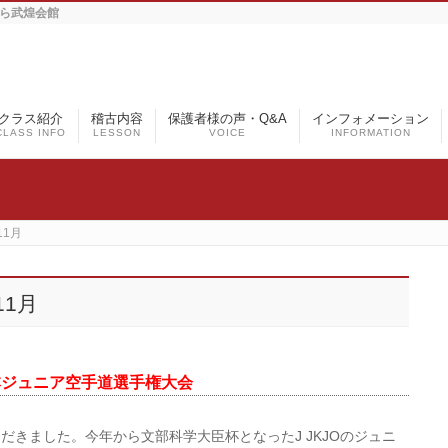
手なら武煌会館
クラス紹介
稽古内容
保護者様の声・Q&A
インフォメーション
CLASS INFO
LESSON
VOICE
INFORMATION
11月
11月
日本ジュニア空手道選手権大会
きました。今年から文部科学大臣杯となったJ JKJOのジュニ