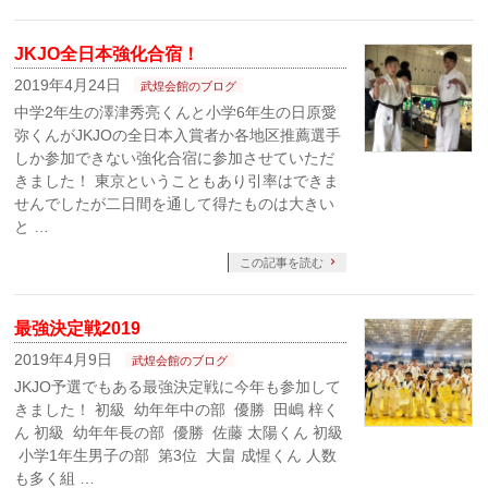
JKJO全日本強化合宿！
2019年4月24日
武煌会館のブログ
中学2年生の澤津秀亮くんと小学6年生の日原愛
弥くんがJKJOの全日本入賞者か各地区推薦選手
しか参加できない強化合宿に参加させていただ
きました！ 東京ということもあり引率はできま
せんでしたが二日間を通して得たものは大きい
と …
この記事を読む
最強決定戦2019
2019年4月9日
武煌会館のブログ
JKJO予選でもある最強決定戦に今年も参加して
きました！ 初級 幼年年中の部 優勝 田嶋 梓く
ん 初級 幼年年長の部 優勝 佐藤 太陽くん 初級
小学1年生男子の部 第3位 大畠 成惺くん 人数
も多く組 …