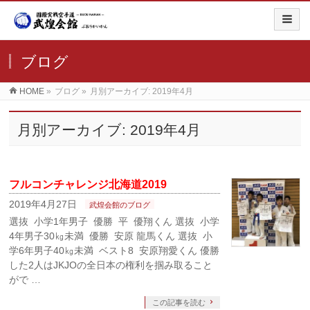
ブログ
HOME
»
ブログ
»
月別アーカイブ: 2019年4月
月別アーカイブ: 2019年4月
フルコンチャレンジ北海道2019
2019年4月27日
武煌会館のブログ
選抜 小学1年男子 優勝 平 優翔くん 選抜 小学
4年男子30㎏未満 優勝 安原 龍馬くん 選抜 小
学6年男子40㎏未満 ベスト8 安原翔愛くん 優勝
した2人はJKJOの全日本の権利を掴み取ること
がで …
この記事を読む