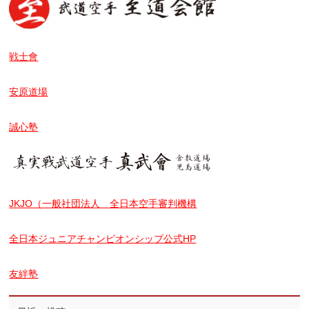
戦士會
安原道場
誠心塾
JKJO（一般社団法人 全日本空手審判機構
全日本ジュニアチャンピオンシップ公式HP
友絆塾