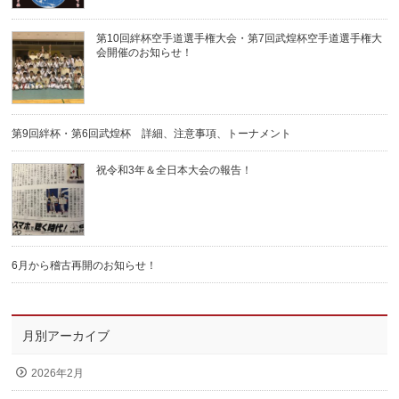
第10回絆杯空手道選手権大会・第7回武煌杯空手道選手権大
会開催のお知らせ！
第9回絆杯・第6回武煌杯 詳細、注意事項、トーナメント
祝令和3年＆全日本大会の報告！
6月から稽古再開のお知らせ！
月別アーカイブ
2026年2月