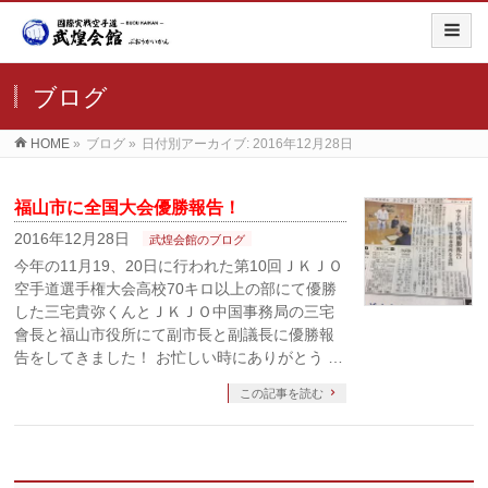
ブログ
HOME
»
ブログ
»
日付別アーカイブ: 2016年12月28日
福山市に全国大会優勝報告！
2016年12月28日
武煌会館のブログ
今年の11月19、20日に行われた第10回ＪＫＪＯ
空手道選手権大会高校70キロ以上の部にて優勝
した三宅貴弥くんとＪＫＪＯ中国事務局の三宅
會長と福山市役所にて副市長と副議長に優勝報
告をしてきました！ お忙しい時にありがとう …
この記事を読む