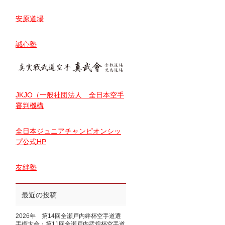
安原道場
誠心塾
JKJO（一般社団法人 全日本空手
審判機構
全日本ジュニアチャンピオンシッ
プ公式HP
友絆塾
最近の投稿
2026年 第14回全瀬戸内絆杯空手道選
手権大会・第11回全瀬戸内武煌杯空手道