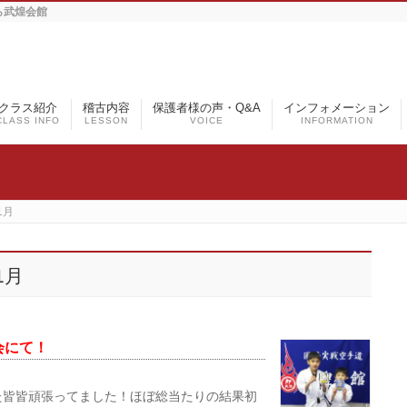
なら武煌会館
クラス紹介
稽古内容
保護者様の声・Q&A
インフォメーション
CLASS INFO
LESSON
VOICE
INFORMATION
1月
1月
会にて！
た皆皆頑張ってました！ほぼ総当たりの結果初