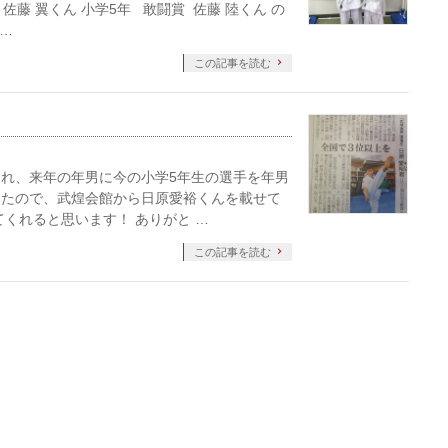
藤 翼くん 小学5年 敢闘賞 佐藤 陸くん の
…
この記事を読む
れ、来年の年男に今の小学5年生の選手を年男
したので、武煌会館から日原愛裕くんを載せて
くれると思います！ ありがと …
この記事を読む