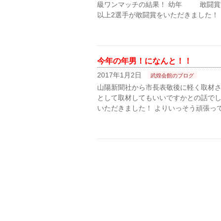
級ワンマッチの結果！ 幼年 敢闘賞 佐
以上2選手が敢闘賞をいただきました！ 
今年の年男！になんと！！
2017年1月2日
武煌会館のブログ
山陽新聞社から市長表敬後に軽く取材さ
として取材してもいいですかとの話で
いただきました！ よりいっそう頑張って