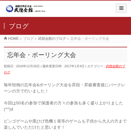
ブログ
HOME
»
ブログ
»
武煌会館のブログ
»
忘年会・ボーリング大会
忘年会・ボーリング大会
投稿日 : 2016年12月26日
最終更新日時 : 2017年1月4日
カテゴリー :
武煌会館のブ
ログ
毎年恒例の忘年会&ボーリング大会を昇段・昇級審査後にパークレ
ーンの方で行いました！
今回は50名の参加で保護者の方々の参加も多く盛り上がりました
(^^)d
ビンゴゲームや黒ひげ危機１発等のゲームも子供から大人の方まで
楽しんでいただけたと思います！