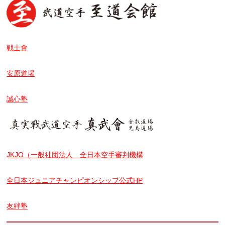
戦士會
安原道場
誠心塾
JKJO（一般社団法人 全日本空手審判機構
全日本ジュニアチャンピオンシップ公式HP
友絆塾