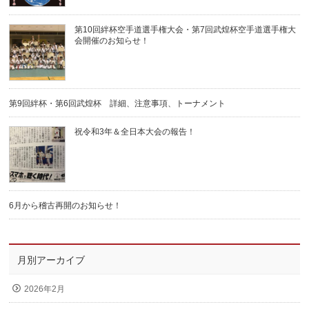
第10回絆杯空手道選手権大会・第7回武煌杯空手道選手権大
会開催のお知らせ！
第9回絆杯・第6回武煌杯 詳細、注意事項、トーナメント
祝令和3年＆全日本大会の報告！
6月から稽古再開のお知らせ！
月別アーカイブ
2026年2月