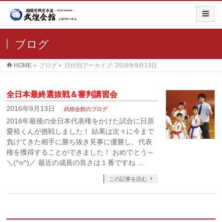
ブログ
HOME
»
ブログ
»
日付別アーカイブ: 2016年9月13日
全日本最終選抜戦＆審判講習会
2016年9月13日
武煌会館のブログ
2016年最後の全日本代表権をかけた試合に日原
愛裕くんが挑戦しました！ 結果は次々に今まで
負けてきた相手に勝ち抜き見事に優勝し、代表
権を獲得することができました！ おめでとう～
＼(^o^)／ 最近の成長の良さは１番ですね …
この記事を読む