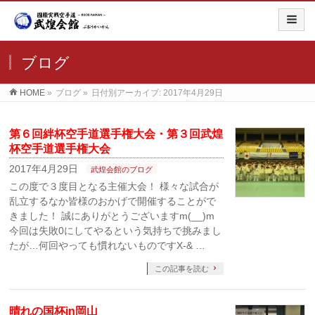
ブログ
HOME
»
ブログ
»
日付別アーカイブ: 2017年4月29日
第６回絆杯空手道選手権大会・第３回武煌
杯空手道選手権大会
2017年4月29日
武煌会館のブログ
この度で３度目となる主催大会！ 様々な試合が
乱立するなか皆様のおかげで開催することがで
きました！ 誠にありがとうございますm(__)m
今回は失敗0にしてやるという気持ちで挑みまし
たが…何回やっても慣れないものですX-& …
この記事を読む
晴れの国杯in岡山