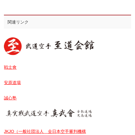
関連リンク
戦士會
安原道場
誠心塾
JKJO（一般社団法人 全日本空手審判機構