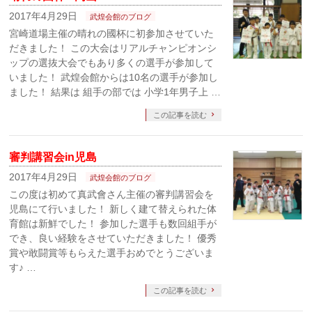
2017年4月29日
武煌会館のブログ
宮崎道場主催の晴れの國杯に初参加させていた
だきました！ この大会はリアルチャンピオンシ
ップの選抜大会でもあり多くの選手が参加して
いました！ 武煌会館からは10名の選手が参加し
ました！ 結果は 組手の部では 小学1年男子上 …
この記事を読む
審判講習会in児島
2017年4月29日
武煌会館のブログ
この度は初めて真武會さん主催の審判講習会を
児島にて行いました！ 新しく建て替えられた体
育館は新鮮でした！ 参加した選手も数回組手が
でき、良い経験をさせていただきました！ 優秀
賞や敢闘賞等もらえた選手おめでとうございま
す♪ …
この記事を読む